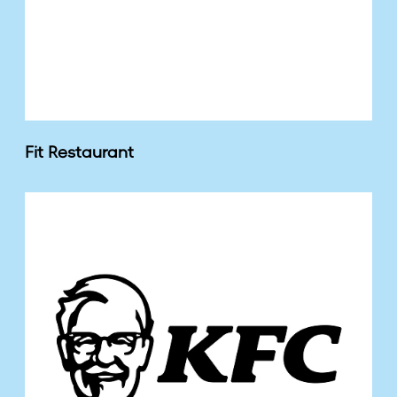
Fit Restaurant
K
F
C