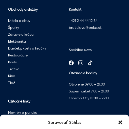
Obchody a služby
Kontakt
Móda a obuv
+421 2 44 44 12 34
Šperky
bratislava@polus.sk
Zdravie a krása
Elektronika
Darčeky, kvety a hračky
Sociálne siete
Reštaurácie
Pošta
Trafika
Otváracie hodiny
Kino
Tlač
Otvorené 09:00 – 21:00
Supermarket 7:00 – 21:00
Cinema City 13:30 – 22:00
Užitočné linky
Novinky a ponuka
Podujatia
Spravovať Súhlas
Mapa centra