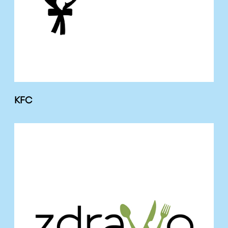
KFC
Z
D
R
A
W
O