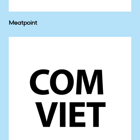
Meatpoint
C
O
M
V
I
E
T