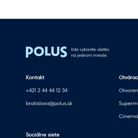
l
e
t
n
ý
m
v
ý
p
r
Kontakt
Otvárac
e
d
+421 2 44 44 12 34
Otvoren
a
j
bratislava@polus.sk
Superma
o
m
Cinema 
v
p
Sociálne siete