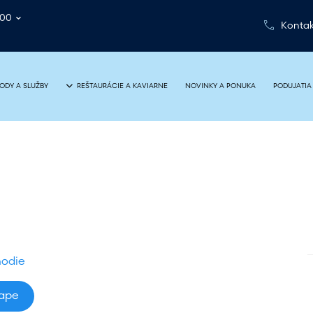
:00
Kontak
NOVINKY A PONUKA
PODUJATIA
ODY A SLUŽBY
REŠTAURÁCIE A KAVIARNE
hodie
mape