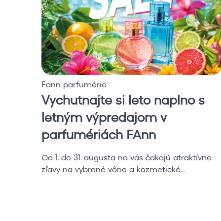
t
n
a
j
t
e
s
Fann parfumérie
i
Vychutnajte si leto naplno s
l
e
letným výpredajom v
t
ramky
parfumériách FAnn
o
n
Od 1. do 31. augusta na vás čakajú atraktívne
a
zľavy na vybrané vône a kozmetické...
p
l
n
o
s