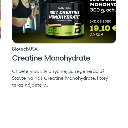
i
n
e
M
o
n
o
BiotechUSA
h
Creatine Monohydrate
y
d
r
Chcete viac sily a rýchlejšiu regeneráciu?
a
Stavte na náš Creatine Monohydrate, ktorý
t
teraz nájdete v...
e