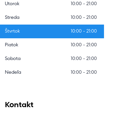
m
Utorok
10:00 - 21:00
o
Streda
10:00 - 21:00
d
á
Štvrtok
10:00 - 21:00
l
Piatok
10:00 - 21:00
n
Sobota
10:00 - 21:00
e
h
Nedeľa
10:00 - 21:00
o
v
y
Kontakt
h
ľ