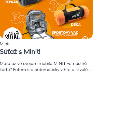
s
O
M
d
i
v
n
á
i
ž
t
n
!
a
Minit
Cinem
V
Súťaž s Minit!
Mer
a
i
a
Máte už vo svojom mobile MINIT vernostnú
Merch
n
kartu? Potom ste automaticky v hre o skvelé...
Nalaď
a