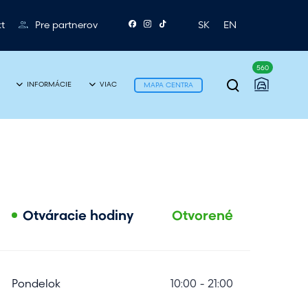
t
Pre partnerov
SK
EN
560
P
INFORMÁCIE
VIAC
MAPA CENTRA
r
e
p
n
u
Otváracie hodiny
Otvorené
t
i
e
Pondelok
10:00 - 21:00