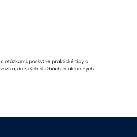
m
o
d
á
l
n
s otázkami, poskytne praktické tipy a
e
vozíka, detských službách či aktuálnych
h
o
v
y
h
ľ