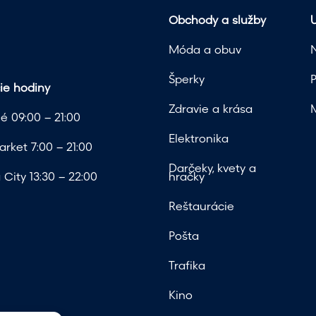
Obchody a služby
U
Móda a obuv
Šperky
ie hodiny
Zdravie a krása
é 09:00 – 21:00
Elektronika
rket 7:00 – 21:00
Darčeky, kvety a
City 13:30 – 22:00
hračky
Reštaurácie
Pošta
Trafika
Kino