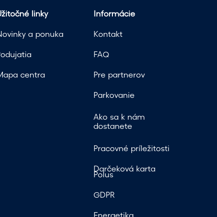
a
žitočné linky
Informácie
d
Novinky a ponuka
Kontakt
á
Podujatia
FAQ
v
Mapa centra
Pre partnerov
a
Parkovanie
n
i
Ako sa k nám
dostanete
a
Pracovné príležitosti
Darčeková karta
Polus
GDPR
Energetika