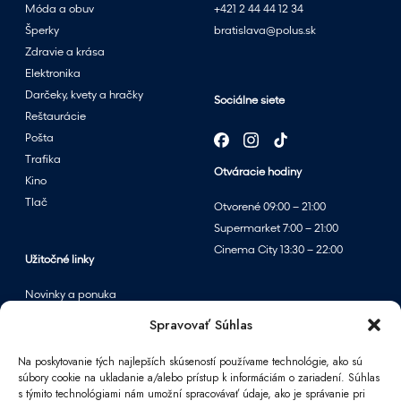
Móda a obuv
+421 2 44 44 12 34
Šperky
bratislava@polus.sk
Zdravie a krása
Elektronika
Darčeky, kvety a hračky
Sociálne siete
Reštaurácie
Pošta
Trafika
Otváracie hodiny
Kino
Tlač
Otvorené 09:00 – 21:00
Supermarket 7:00 – 21:00
Cinema City 13:30 – 22:00
Užitočné linky
Novinky a ponuka
Podujatia
Spravovať Súhlas
Mapa centra
Na poskytovanie tých najlepších skúseností používame technológie, ako sú
súbory cookie na ukladanie a/alebo prístup k informáciám o zariadení. Súhlas
s týmito technológiami nám umožní spracovávať údaje, ako je správanie pri
Informácie