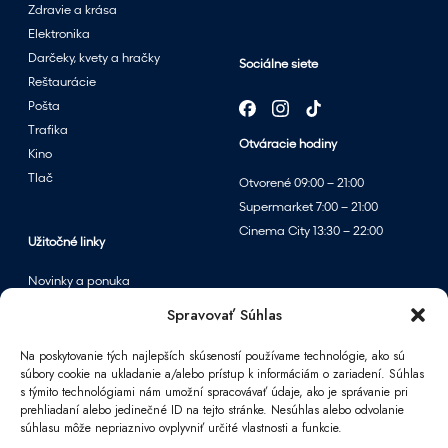
Zdravie a krása
Elektronika
Darčeky, kvety a hračky
Sociálne siete
Reštaurácie
Pošta
Trafika
Otváracie hodiny
Kino
Tlač
Otvorené 09:00 – 21:00
Supermarket 7:00 – 21:00
Cinema City 13:30 – 22:00
Užitočné linky
Novinky a ponuka
Podujatia
Spravovať Súhlas
Mapa centra
Na poskytovanie tých najlepších skúseností používame technológie, ako sú
súbory cookie na ukladanie a/alebo prístup k informáciám o zariadení. Súhlas
s týmito technológiami nám umožní spracovávať údaje, ako je správanie pri
Informácie
prehliadaní alebo jedinečné ID na tejto stránke. Nesúhlas alebo odvolanie
súhlasu môže nepriaznivo ovplyvniť určité vlastnosti a funkcie.
Kontakt