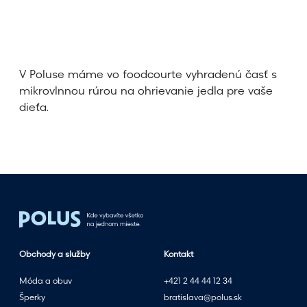
V Poluse máme vo foodcourte vyhradenú časť s
mikrovlnnou rúrou na ohrievanie jedla pre vaše
dieťa.
Obchody a služby
Kontakt
Móda a obuv
+421 2 44 44 12 34
Šperky
bratislava@polus.sk