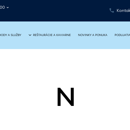
:00
Kontak
NOVINKY A PONUKA
PODUJATI
ODY A SLUŽBY
REŠTAURÁCIE A KAVIARNE
N