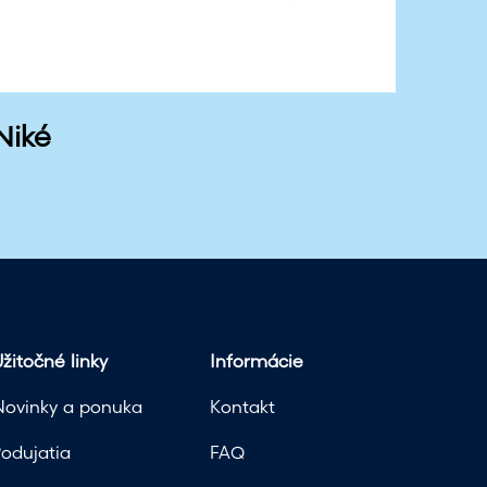
a
d
á
Niké
v
a
n
i
a
žitočné linky
Informácie
Novinky a ponuka
Kontakt
Podujatia
FAQ