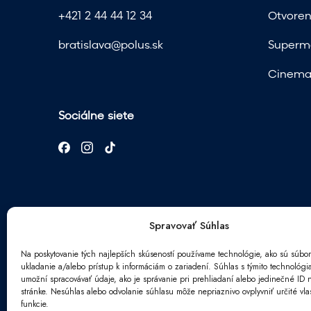
+421 2 44 44 12 34
Otvoren
bratislava@polus.sk
Superma
Cinema 
Sociálne siete
Spravovať Súhlas
Na poskytovanie tých najlepších skúseností používame technológie, ako sú súbor
ukladanie a/alebo prístup k informáciám o zariadení. Súhlas s týmito technológ
Newsletter
umožní spracovávať údaje, ako je správanie pri prehliadaní alebo jedinečné ID n
*
stránke. Nesúhlas alebo odvolanie súhlasu môže nepriaznivo ovplyvniť určité vlas
E
ú
funkcie.