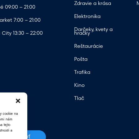
Zdravie a krása
é 09:00 – 21:00
Elektronika
rket 7:00 – 21:00
Darčeky, kvety a
City 13:30 – 22:00
hračky
Reštaurácie
Pošta
Trafika
Kino
Tlač
y cookie na
iami nám
a tejto
tnosti a
Odoslať