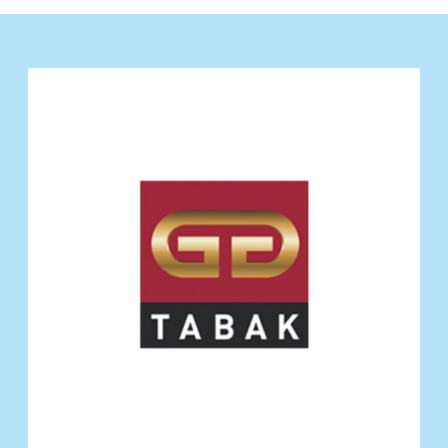
T
A
B
A
K
-
P
R
E
S
S