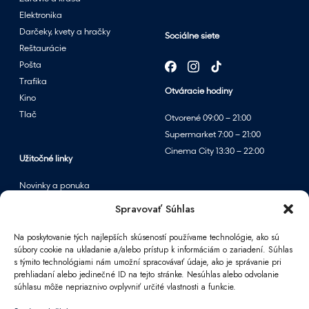
Elektronika
Darčeky, kvety a hračky
Sociálne siete
Reštaurácie
Pošta
Trafika
Otváracie hodiny
Kino
Tlač
Otvorené 09:00 – 21:00
Supermarket 7:00 – 21:00
Cinema City 13:30 – 22:00
Užitočné linky
Novinky a ponuka
Podujatia
Spravovať Súhlas
Mapa centra
Na poskytovanie tých najlepších skúseností používame technológie, ako sú
súbory cookie na ukladanie a/alebo prístup k informáciám o zariadení. Súhlas
s týmito technológiami nám umožní spracovávať údaje, ako je správanie pri
Informácie
prehliadaní alebo jedinečné ID na tejto stránke. Nesúhlas alebo odvolanie
súhlasu môže nepriaznivo ovplyvniť určité vlastnosti a funkcie.
Kontakt
FAQ