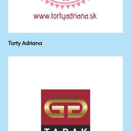
Torty Adriana
T
A
B
A
K
-
P
R
E
S
S