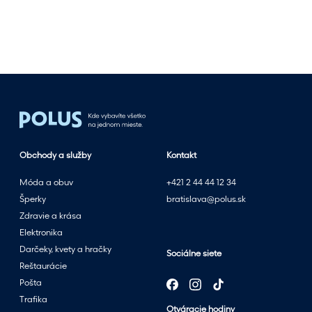
p
l
n
o
s
l
e
t
n
Obchody a služby
Kontakt
ý
m
Móda a obuv
+421 2 44 44 12 34
v
Šperky
bratislava@polus.sk
ý
Zdravie a krása
p
Elektronika
r
Darčeky, kvety a hračky
Sociálne siete
e
Reštaurácie
d
Pošta
a
Trafika
Otváracie hodiny