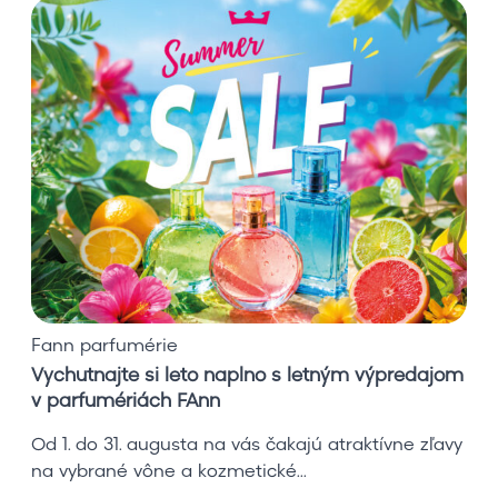
V
y
c
h
u
t
n
a
j
t
e
s
i
Fann parfumérie
l
Vychutnajte si leto naplno s letným výpredajom
e
v parfumériách FAnn
t
o
Od 1. do 31. augusta na vás čakajú atraktívne zľavy
n
na vybrané vône a kozmetické...
a