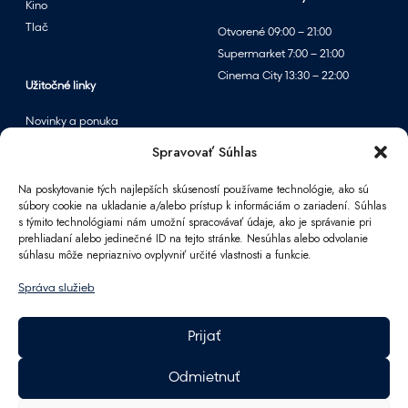
j
Kino
o
Tlač
Otvorené 09:00 – 21:00
m
Supermarket 7:00 – 21:00
v
Cinema City 13:30 – 22:00
p
Užitočné linky
a
Novinky a ponuka
r
Podujatia
Spravovať Súhlas
f
Mapa centra
u
Na poskytovanie tých najlepších skúseností používame technológie, ako sú
m
súbory cookie na ukladanie a/alebo prístup k informáciám o zariadení. Súhlas
é
s týmito technológiami nám umožní spracovávať údaje, ako je správanie pri
Informácie
prehliadaní alebo jedinečné ID na tejto stránke. Nesúhlas alebo odvolanie
r
súhlasu môže nepriaznivo ovplyvniť určité vlastnosti a funkcie.
Kontakt
i
FAQ
á
Správa služieb
Pre partnerov
c
Parkovanie
h
Prijať
F
Ako sa k nám dostanete
A
Pracovné príležitosti
Odmietnuť
n
Darčeková karta Polus