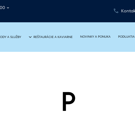
:00
Kontak
NOVINKY A PONUKA
PODUJATIA
ODY A SLUŽBY
REŠTAURÁCIE A KAVIARNE
P