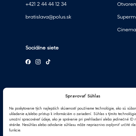
+421 2 44 44 12 34
Otvoren
bratislava@polus.sk
Superma
Cinema 
Sociálne siete
Spravovať Súhlas
Na poskytovanie tých najlepších skúseností používame technológie, ako sú súbor
ukladanie a/alebo prístup k informáciám o zariadení. Súhlas s týmito technológ
Newsletter
umožní spracovávať údaje, ako je správanie pri prehliadaní alebo jedinečné ID n
stránke. Nesúhlas alebo odvolanie súhlasu môže nepriaznivo ovplyvniť určité vlas
E
funkcie.
*
m