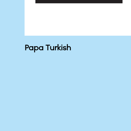
h
Papa Turkish