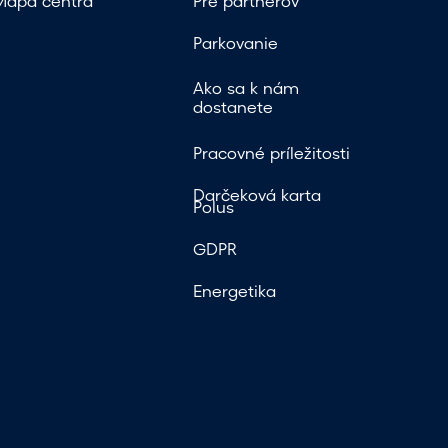
Mapa centra
Pre partnerov
Parkovanie
Ako sa k nám
dostanete
Pracovné príležitosti
Darčeková karta
Polus
GDPR
Energetika