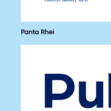
Panta Rhei
P
u
l
i
r
i
o