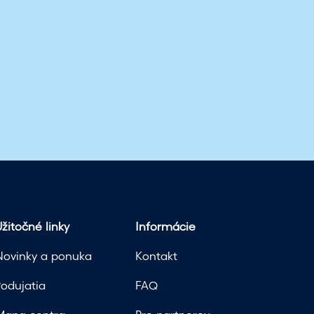
žitočné linky
Informácie
Novinky a ponuka
Kontakt
Podujatia
FAQ