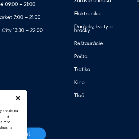
Zdravie a krása
é 09:00 – 21:00
Elektronika
rket 7:00 – 21:00
Darčeky, kvety a
City 13:30 – 22:00
hračky
Reštaurácie
Pošta
Trafika
Kino
Tlač
y cookie na
iami nám
a tejto
tnosti a
Odoslať