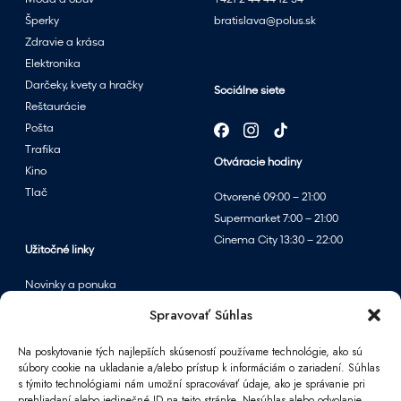
Móda a obuv
+421 2 44 44 12 34
Šperky
bratislava@polus.sk
Zdravie a krása
Elektronika
Darčeky, kvety a hračky
Sociálne siete
Reštaurácie
Pošta
Trafika
Otváracie hodiny
Kino
Tlač
Otvorené 09:00 – 21:00
Supermarket 7:00 – 21:00
Cinema City 13:30 – 22:00
Užitočné linky
Novinky a ponuka
Podujatia
Spravovať Súhlas
Mapa centra
Na poskytovanie tých najlepších skúseností používame technológie, ako sú
súbory cookie na ukladanie a/alebo prístup k informáciám o zariadení. Súhlas
s týmito technológiami nám umožní spracovávať údaje, ako je správanie pri
Informácie
prehliadaní alebo jedinečné ID na tejto stránke. Nesúhlas alebo odvolanie