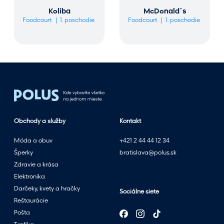
Koliba
McDonald´s
Foodcourt
1. poschodie
Foodcourt
1. poschodie
Obchody a služby
Kontakt
Móda a obuv
+421 2 44 44 12 34
Šperky
bratislava@polus.sk
Zdravie a krása
Elektronika
Darčeky, kvety a hračky
Sociálne siete
Reštaurácie
Pošta