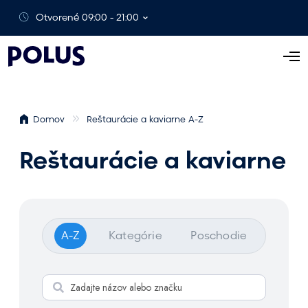
Otvorené 09:00 - 21:00
O
t
v
o
Domov
Reštaurácie a kaviarne A-Z
r
i
Reštaurácie a kaviarne
ť
p
o
n
u
A-Z
Kategórie
Poschodie
k
u
V
y