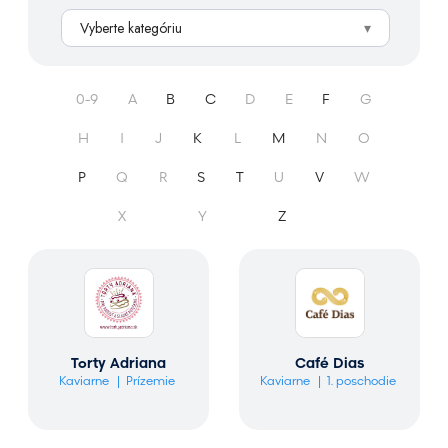
h
Vyberte kategóriu
ľ
a
d
0-9
A
B
C
D
E
F
G
á
v
H
I
J
K
L
M
N
O
a
n
P
Q
R
S
T
U
V
W
i
X
Y
Z
e
Torty Adriana
Café Dias
Kaviarne
Prízemie
Kaviarne
1. poschodie