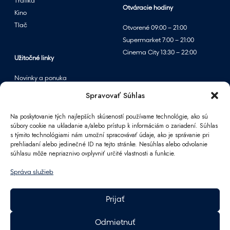
Trafika
Otváracie hodiny
Kino
Tlač
Otvorené 09:00 – 21:00
Supermarket 7:00 – 21:00
Cinema City 13:30 – 22:00
Užitočné linky
Novinky a ponuka
Podujatia
Spravovať Súhlas
Mapa centra
Na poskytovanie tých najlepších skúseností používame technológie, ako sú
súbory cookie na ukladanie a/alebo prístup k informáciám o zariadení. Súhlas
s týmito technológiami nám umožní spracovávať údaje, ako je správanie pri
Informácie
prehliadaní alebo jedinečné ID na tejto stránke. Nesúhlas alebo odvolanie
súhlasu môže nepriaznivo ovplyvniť určité vlastnosti a funkcie.
Kontakt
FAQ
Správa služieb
Pre partnerov
Parkovanie
Prijať
Ako sa k nám dostanete
Pracovné príležitosti
Odmietnuť